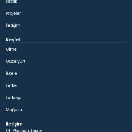
Kiralık
Projeler
İletişim
Keşfet
Girne
Güzelyurt
İskele
Lefke
Lefkoşa
Mağusa
İletişim
@esestatescy