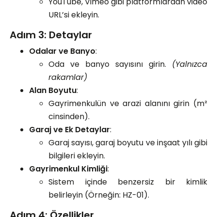
YouTube, Vimeo gibi platformlardan video
URL’si ekleyin.
Adım 3: Detaylar
Odalar ve Banyo
:
Oda ve banyo sayısını girin.
(Yalnızca
rakamlar)
Alan Boyutu
:
Gayrimenkulün ve arazi alanını girin (m²
cinsinden).
Garaj ve Ek Detaylar
:
Garaj sayısı, garaj boyutu ve inşaat yılı gibi
bilgileri ekleyin.
Gayrimenkul Kimliği
:
Sistem içinde benzersiz bir kimlik
belirleyin (Örneğin: HZ-01).
Adım 4: Özellikler