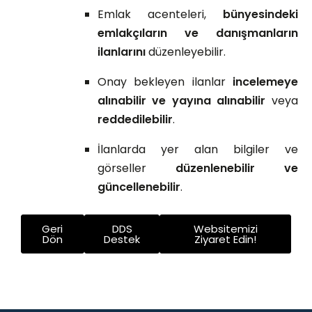
Emlak acenteleri,
bünyesindeki
emlakçıların ve danışmanların
ilanlarını
düzenleyebilir.
Onay bekleyen ilanlar
incelemeye
alınabilir ve yayına alınabilir
veya
reddedilebilir
.
İlanlarda yer alan bilgiler ve
görseller
düzenlenebilir ve
güncellenebilir
.
Geri
DDS
Websitemizi
Dön
Destek
Ziyaret Edin!