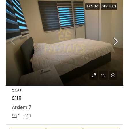
SATILIK
YENI İLAN
DAIRE
£110
Ardem 7
1
1