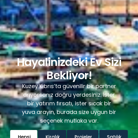
Hayalinizdeki Ev Sizi
Bekliyor!
Kuzey Kıbrıs’ta güvenilir bir partner
arıyorsanız doğru yerdesiniz. İster
bir yatırım fırsatı, ister sıcak bir
yuva arayın, burada size uygun bir
seçenek mutlaka var.
Hepsi
Kiralık
Projeler
Satılık