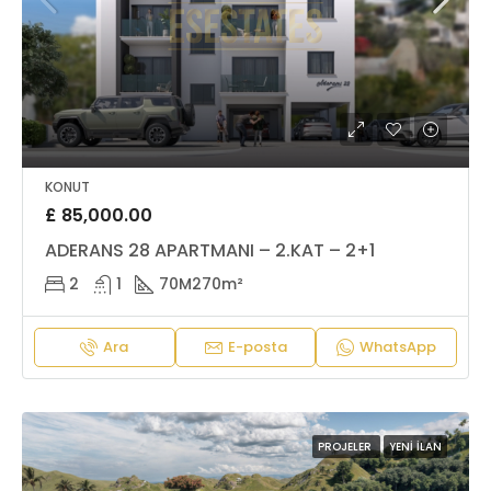
KONUT
£ 85,000.00
ADERANS 28 APARTMANI – 2.KAT – 2+1
2
1
70M2
70m²
Ara
E-posta
WhatsApp
PROJELER
YENI İLAN