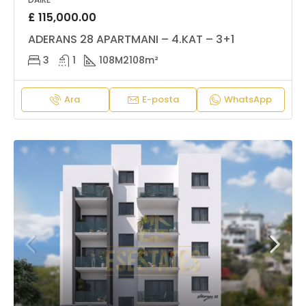
£ 115,000.00
ADERANS 28 APARTMANI – 4.KAT – 3+1
3
1
108M2
108m²
Ara
E-posta
WhatsApp