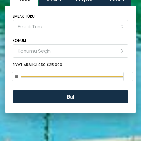
EMLAK TÜRÜ
Emlak Türü
KONUM
Konumu Seçin
FIYAT ARALIĞI
£50
£25,000
Bul