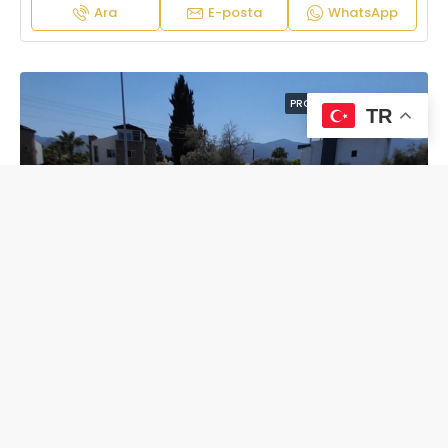
Ara
E-posta
WhatsApp
PROJELER
YENI İLAN
TR
DAIRE
£320