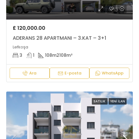
£ 120,000.00
ADERANS 28 APARTMANI – 3.KAT – 3+1
Lefkoşa
3
1
108m2
108m²
Ara
E-posta
WhatsApp
SATILIK
YENI İLAN