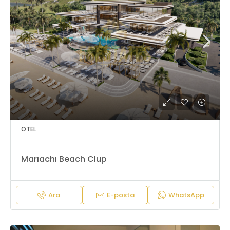
OTEL
Marıachı Beach Clup
Ara
E-posta
WhatsApp