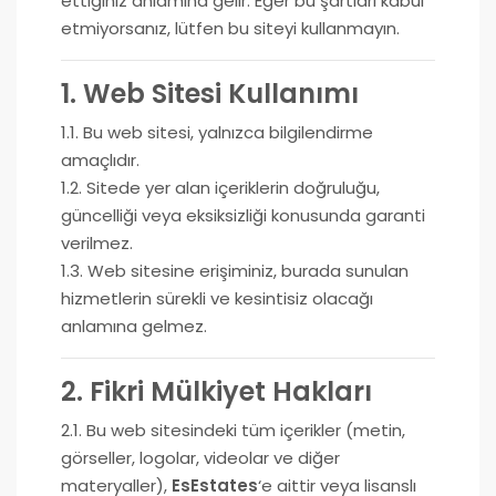
ettiğiniz anlamına gelir. Eğer bu şartları kabul
etmiyorsanız, lütfen bu siteyi kullanmayın.
1. Web Sitesi Kullanımı
1.1. Bu web sitesi, yalnızca bilgilendirme
amaçlıdır.
1.2. Sitede yer alan içeriklerin doğruluğu,
güncelliği veya eksiksizliği konusunda garanti
verilmez.
1.3. Web sitesine erişiminiz, burada sunulan
hizmetlerin sürekli ve kesintisiz olacağı
anlamına gelmez.
2. Fikri Mülkiyet Hakları
2.1. Bu web sitesindeki tüm içerikler (metin,
görseller, logolar, videolar ve diğer
materyaller),
EsEstates
‘e aittir veya lisanslı