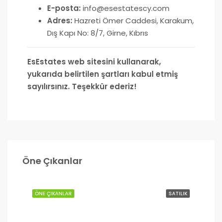
E-posta:
info@esestatescy.com
Adres:
Hazreti Ömer Caddesi, Karakum,
Dış Kapı No: 8/7, Girne, Kıbrıs
EsEstates web sitesini kullanarak,
yukarıda belirtilen şartları kabul etmiş
sayılırsınız. Teşekkür ederiz!
£200,000
Öne Çıkanlar
Lefkoşa
ÖNE ÇIKANLAR
SATILIK