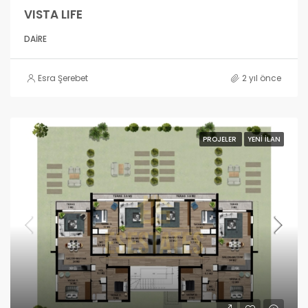
VISTA LIFE
DAIRE
Esra Şerebet
2 yıl önce
PROJELER
YENI İLAN