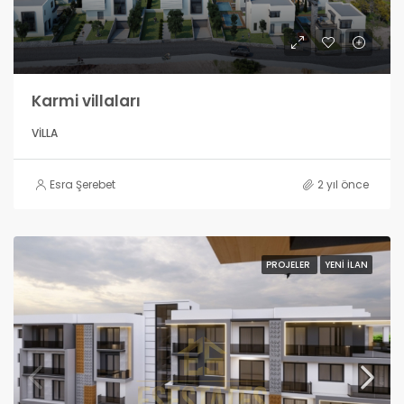
Karmi villaları
VILLA
Esra Şerebet
2 yıl önce
PROJELER
YENI İLAN