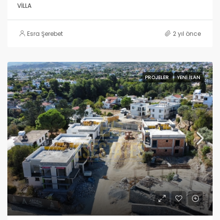
VILLA
Esra Şerebet
2 yıl önce
PROJELER
YENI İLAN