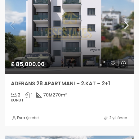
£ 85,000.00
ADERANS 28 APARTMANI – 2.KAT – 2+1
2
1
70M2
70m²
KONUT
Esra Şerebet
2 yıl önce