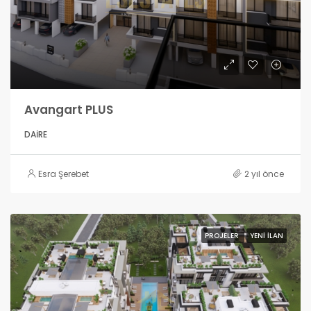
Avangart PLUS
DAIRE
Esra Şerebet
2 yıl önce
PROJELER
YENI İLAN