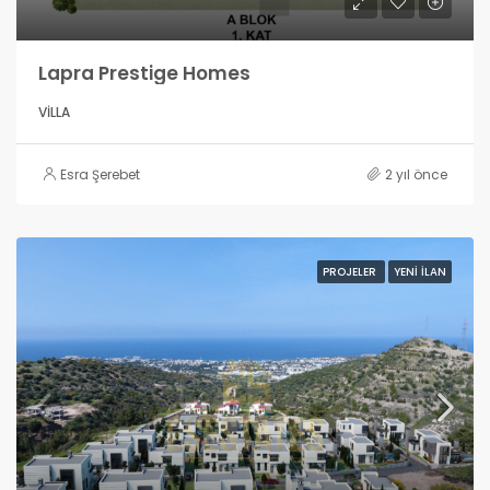
Lapra Prestige Homes
VILLA
Esra Şerebet
2 yıl önce
PROJELER
YENI İLAN