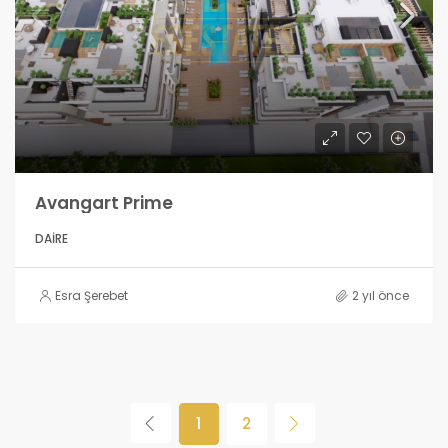
Avangart Prime
DAIRE
Esra Şerebet
2 yıl önce
1
2