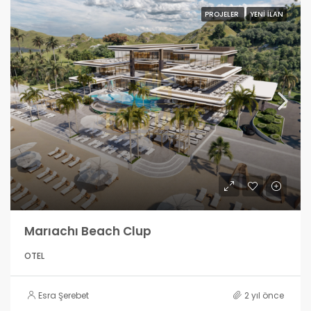
PROJELER
YENI İLAN
Marıachı Beach Clup
OTEL
Esra Şerebet
2 yıl önce