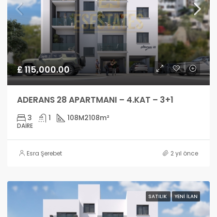
£ 115,000.00
ADERANS 28 APARTMANI – 4.KAT – 3+1
3
1
108M2
108m²
DAIRE
Esra Şerebet
2 yıl önce
SATILIK
YENI İLAN