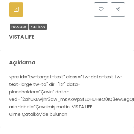
PROJELER
YENI İLAN
VISTA LIFE
Açıklama
<pre id="tw-target-text" class="tw-data-text tw-
text-large tw-ta" dir="ltr" data-
placeholder="Çeviri" data-
ved="2ahUKEwjIhr3aw_mKAxWpSfEDHUHeO0IQ3ewLegQ
aria-label="Çevrilmiş metin: VISTA LIFE
Girne Çatalköy'de bulunan