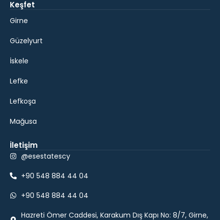
Keşfet
Girne
Güzelyurt
İskele
Lefke
Lefkoşa
Mağusa
İletişim
@esestatescy
+90 548 884 44 04
+90 548 884 44 04
Hazreti Ömer Caddesi, Karakum Dış Kapı No: 8/7, Girne,