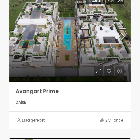
PROJELER
YENI İLAN
Avangart Prime
DAIRE
Esra Şerebet
2 yıl önce