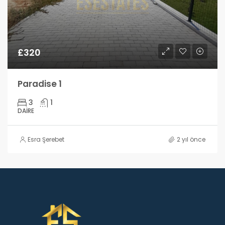
£320
Paradise 1
3
1
DAIRE
Esra Şerebet
2 yıl önce