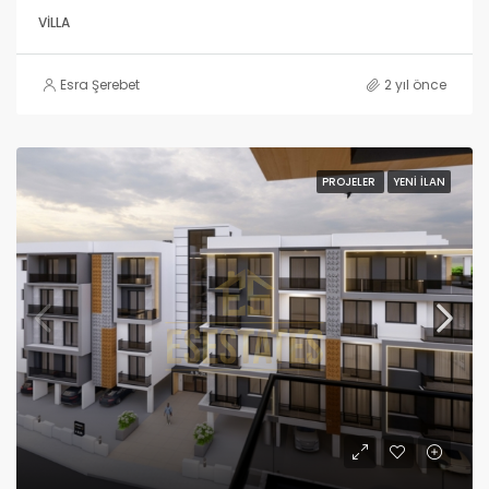
VILLA
Esra Şerebet
2 yıl önce
PROJELER
YENI İLAN