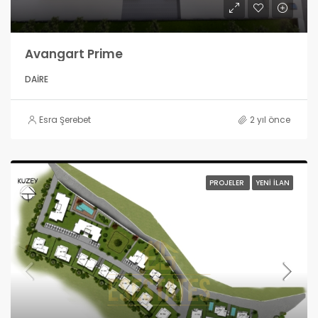
Avangart Prime
DAIRE
Esra Şerebet
2 yıl önce
PROJELER
YENI İLAN