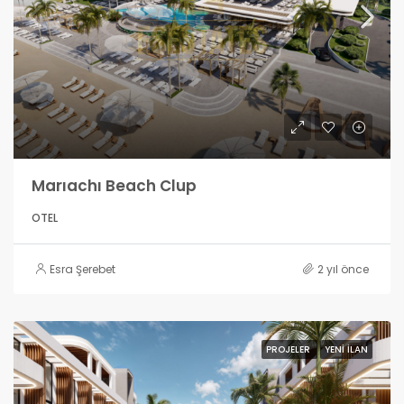
Marıachı Beach Clup
OTEL
Esra Şerebet
2 yıl önce
PROJELER
YENI İLAN