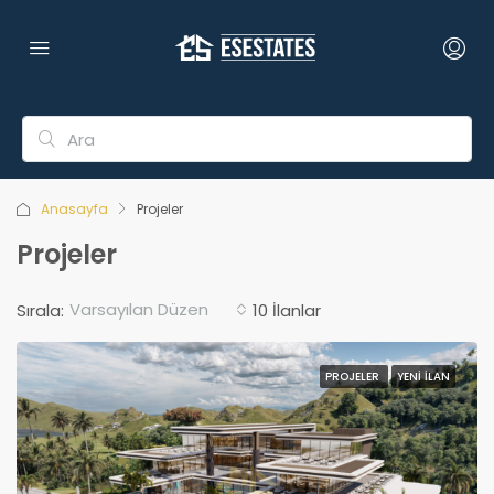
Anasayfa
Projeler
Projeler
Varsayılan Düzen
Sırala:
10 İlanlar
PROJELER
YENI İLAN