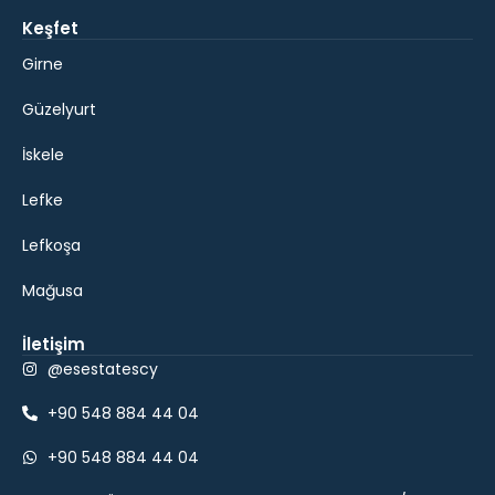
Keşfet
Girne
Güzelyurt
İskele
Lefke
Lefkoşa
Mağusa
İletişim
@esestatescy
+90 548 884 44 04
+90 548 884 44 04