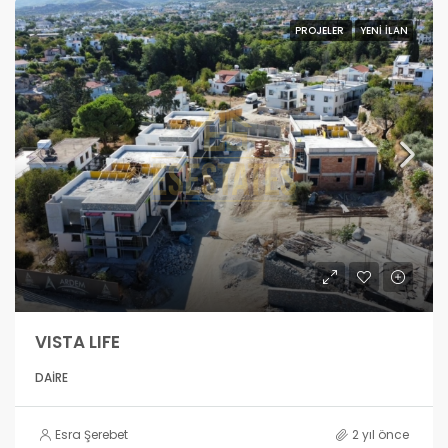
PROJELER
YENI İLAN
VISTA LIFE
DAIRE
Esra Şerebet
2 yıl önce