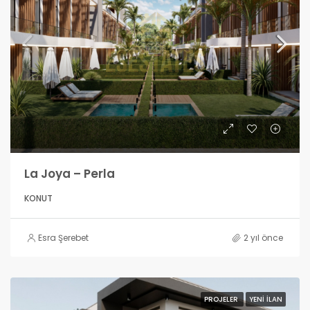
La Joya – Perla
KONUT
Esra Şerebet
2 yıl önce
PROJELER
YENI İLAN