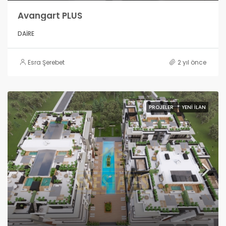
Avangart PLUS
DAIRE
Esra Şerebet
2 yıl önce
PROJELER
YENI İLAN