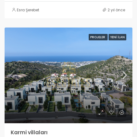
Esra Şerebet
2 yıl önce
PROJELER
YENI İLAN
Karmi villaları