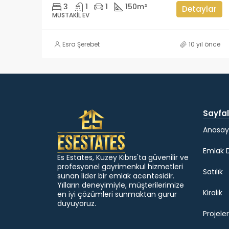
3
1
1
150
m²
Detaylar
MÜSTAKIL EV
Esra Şerebet
10 yıl önce
Sayfal
Anasay
Emlak 
Es Estates, Kuzey Kıbrıs'ta güvenilir ve
profesyonel gayrimenkul hizmetleri
Satılık
sunan lider bir emlak acentesidir.
Yılların deneyimiyle, müşterilerimize
Kiralık
en iyi çözümleri sunmaktan gurur
duyuyoruz.
Projeler