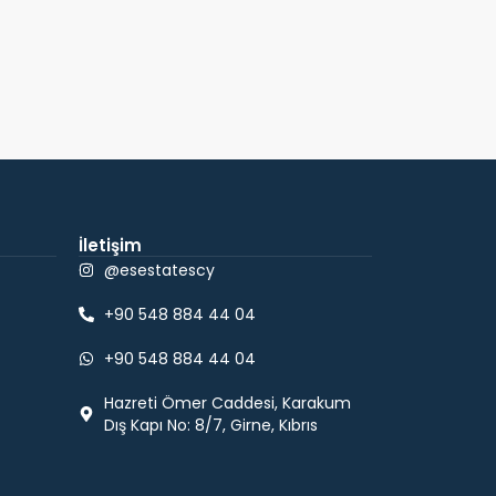
İletişim
@esestatescy
+90 548 884 44 04
+90 548 884 44 04
Hazreti Ömer Caddesi, Karakum
Dış Kapı No: 8/7, Girne, Kıbrıs