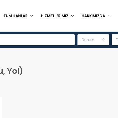
TÜM İLANLAR
HIZMETLERIMIZ
HAKKIMIZDA
Durum
T
u, Yol)