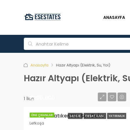
ANASAYFA
Anasayfa
Hazır Altyapı (Elektrik, Su, Yol)
Hazır Altyapı (Elektrik, S
£200,000
1 İlan
Lefkoşa Batıkent’te Son Daire
ÖNE ÇIKANLAR
SATILIK
FIRSAT İLANI
YATIRIMLIK
Lefkoşa