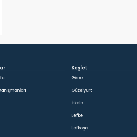
ar
Keşfet
fa
Girne
Danışmanları
Güzelyurt
İskele
Lefke
Lefkoşa