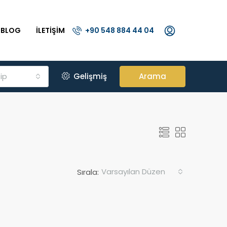
BLOG
İLETIŞIM
+90 548 884 44 04
ip
Gelişmiş
Arama
Varsayılan Düzen
Sırala: