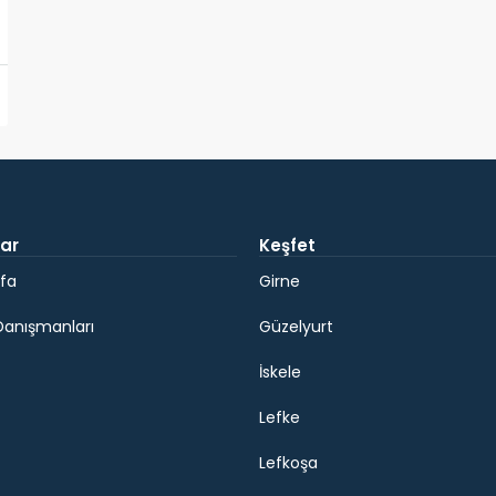
ar
Keşfet
fa
Girne
Danışmanları
Güzelyurt
İskele
Lefke
Lefkoşa