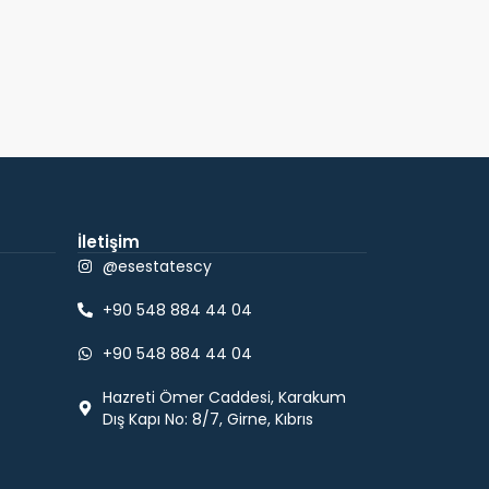
İletişim
@esestatescy
+90 548 884 44 04
+90 548 884 44 04
Hazreti Ömer Caddesi, Karakum
Dış Kapı No: 8/7, Girne, Kıbrıs