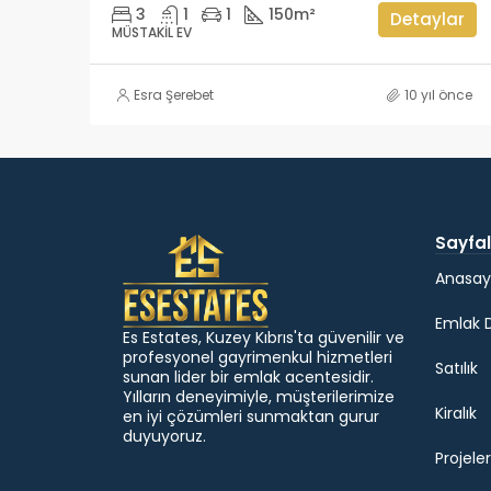
3
1
1
150
m²
Detaylar
MÜSTAKIL EV
Esra Şerebet
10 yıl önce
Sayfal
Anasay
Emlak 
Es Estates, Kuzey Kıbrıs'ta güvenilir ve
profesyonel gayrimenkul hizmetleri
Satılık
sunan lider bir emlak acentesidir.
Yılların deneyimiyle, müşterilerimize
Kiralık
en iyi çözümleri sunmaktan gurur
duyuyoruz.
Projeler