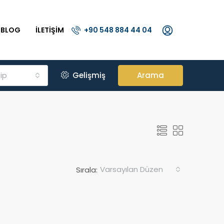
BLOG
İLETIŞIM
+90 548 884 44 04
ip
Gelişmiş
Arama
Varsayılan Düzen
Sırala: