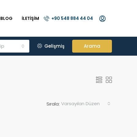
BLOG
İLETIŞIM
+90 548 884 44 04
ip
Gelişmiş
Arama
Varsayılan Düzen
Sırala: