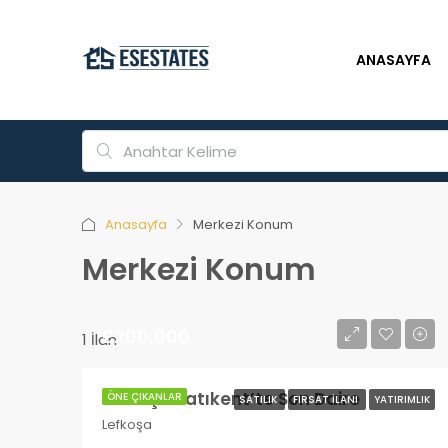
ANASAYFA
Anasayfa
Merkezi Konum
Merkezi Konum
£200,000
1 İlan
Lefkoşa Batıkent’te Son Daire
ÖNE ÇIKANLAR
SATILIK
FIRSAT İLANI
YATIRIMLIK
Lefkoşa