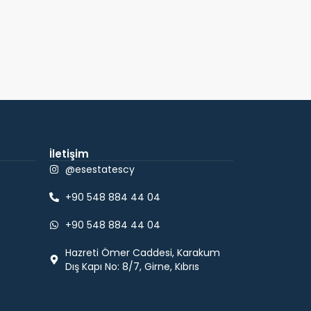
İletişim
@esestatescy
+90 548 884 44 04
+90 548 884 44 04
Hazreti Ömer Caddesi, Karakum
Dış Kapı No: 8/7, Girne, Kıbrıs