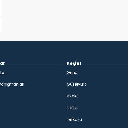
ar
Keşfet
fa
Girne
Danışmanları
Güzelyurt
İskele
Lefke
Lefkoşa