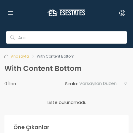
Anasayfa
With Content Bottom
With Content Bottom
Varsayılan Düzen
0 İlan
Sırala:
Liste bulunamadı.
£200,000
Öne Çıkanlar
Lefkoşa