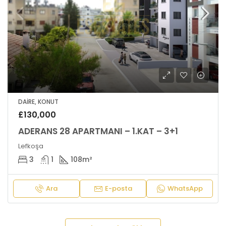
DAIRE, KONUT
£130,000
ADERANS 28 APARTMANI – 1.KAT – 3+1
Lefkoşa
3
1
108
m²
Ara
E-posta
WhatsApp