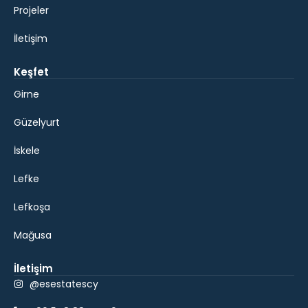
Projeler
İletişim
Keşfet
Girne
Güzelyurt
İskele
Lefke
Lefkoşa
Mağusa
İletişim
@esestatescy