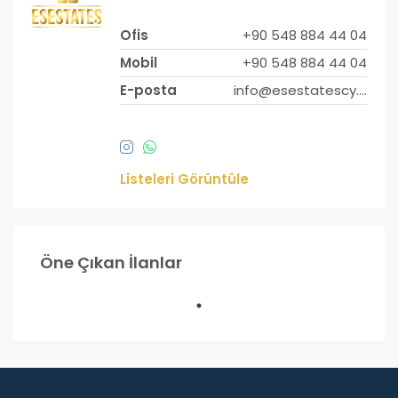
Ofis
+90 548 884 44 04
Mobil
+90 548 884 44 04
E-posta
info@esestatescy.com
Listeleri Görüntüle
£200,000
Öne Çıkan İlanlar
Lefkoşa
ÖNE ÇIKANLAR
SATILIK