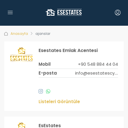
Anasayfa
ajanslar
Esestates Emlak Acentesi
Mobil
+90 548 884 44 04
E-posta
info@esestatescy.com
Listeleri Görüntüle
EsEstates