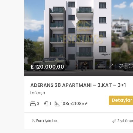
£ 120,000.00
ADERANS 28 APARTMANI – 3.KAT – 3+1
Lefkoşa
Detaylar
3
1
108m2
108m²
Esra Şerebet
2 yıl önc