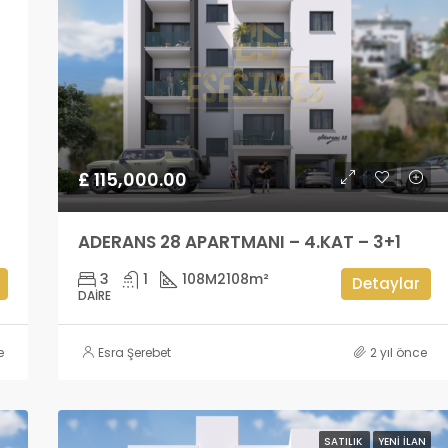
£ 115,000.00
ADERANS 28 APARTMANI – 4.KAT – 3+1
3
1
108M2
108m²
Detaylar
DAIRE
e
Esra Şerebet
2 yıl önce
SATILIK
YENI İLAN