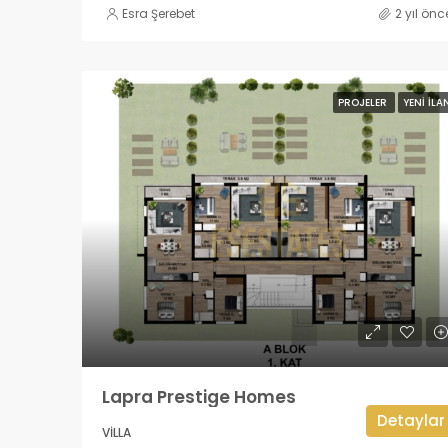
Esra Şerebet
2 yıl önc
PROJELER
YENI İLA
Lapra Prestige Homes
Detaylar
VILLA