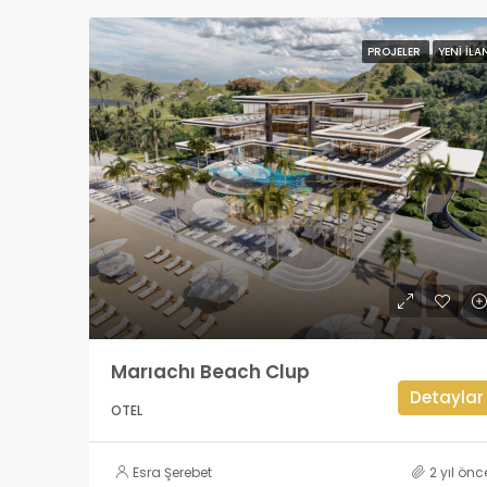
PROJELER
YENI İLA
Marıachı Beach Clup
Detaylar
OTEL
Esra Şerebet
2 yıl önc