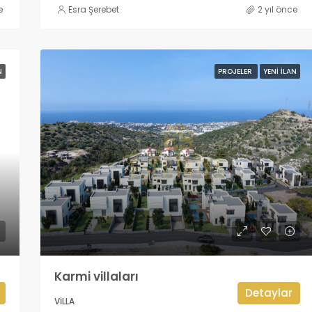
e
Esra Şerebet
2 yıl önce
N
PROJELER
YENI İLAN
Karmi villaları
Detaylar
VILLA