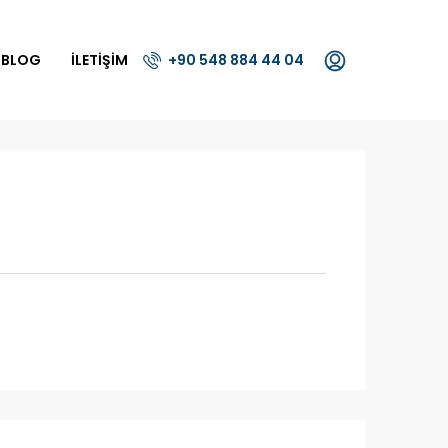
BLOG
İLETIŞIM
+90 548 884 44 04