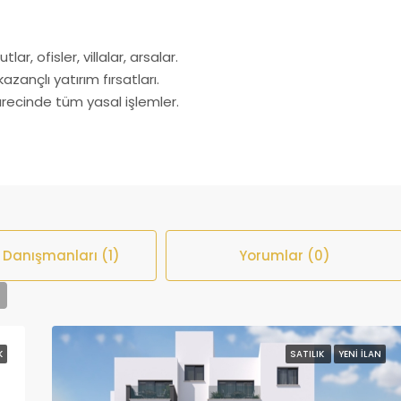
lar, ofisler, villalar, arsalar.
azançlı yatırım fırsatları.
recinde tüm yasal işlemler.
 Danışmanları (1)
Yorumlar (0)
K
SATILIK
YENI İLAN