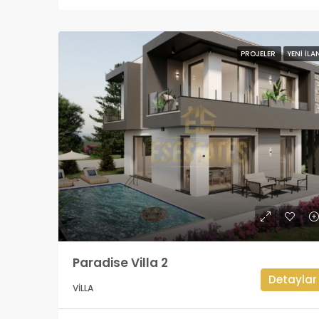
PROJELER
YENI İLA
Paradise Villa 2
Detaylar
VILLA