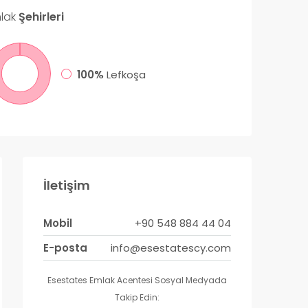
lak
Şehirleri
100%
Lefkoşa
İletişim
Mobil
+90 548 884 44 04
E-posta
info@esestatescy.com
Esestates Emlak Acentesi Sosyal Medyada
Takip Edin: