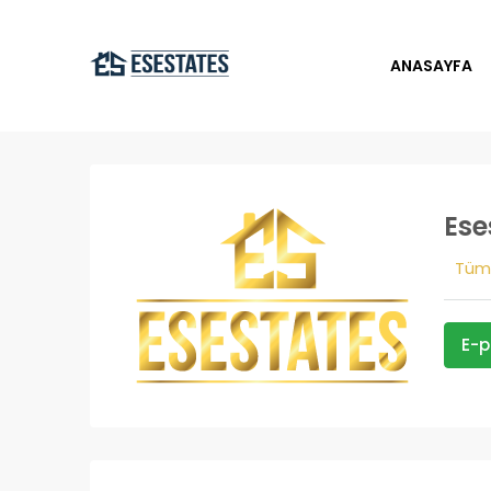
ANASAYFA
Ese
Tüm 
E-p