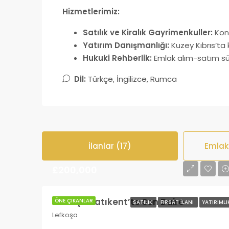
Hizmetlerimiz:
Satılık ve Kiralık Gayrimenkuller:
Konut
Yatırım Danışmanlığı:
Kuzey Kıbrıs’ta k
Hukuki Rehberlik:
Emlak alım-satım sü
Dil:
Türkçe, İngilizce, Rumca
İlanlar (17)
Emlak
£200,000
Lefkoşa Batıkent’te Son Daire
ÖNE ÇIKANLAR
SATILIK
FIRSAT İLANI
YATIRIMLI
Lefkoşa