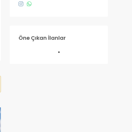
£200,000
Öne Çıkan İlanlar
Lefkoşa
ÖNE ÇIKANLAR
SATILIK