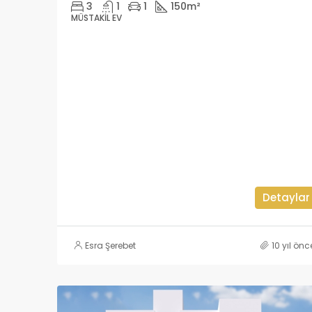
3
1
1
150
m²
MÜSTAKIL EV
Detaylar
Esra Şerebet
10 yıl önc