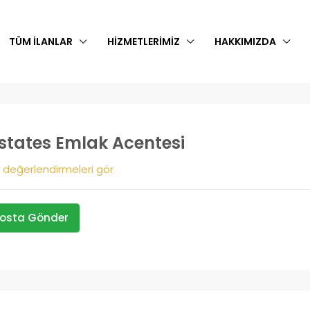
TÜM İLANLAR
HIZMETLERIMIZ
HAKKIMIZDA
states Emlak Acentesi
değerlendirmeleri gör
osta Gönder