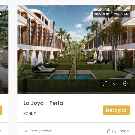
N
PROJELER
YENI İLAN
La Joya – Perla
Detaylar
KONUT
e
Esra Şerebet
2 yıl önce