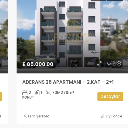
£ 85,000.00
ADERANS 28 APARTMANI – 2.KAT – 2+1
2
1
70M2
70m²
Detaylar
KONUT
e
Esra Şerebet
2 yıl önce