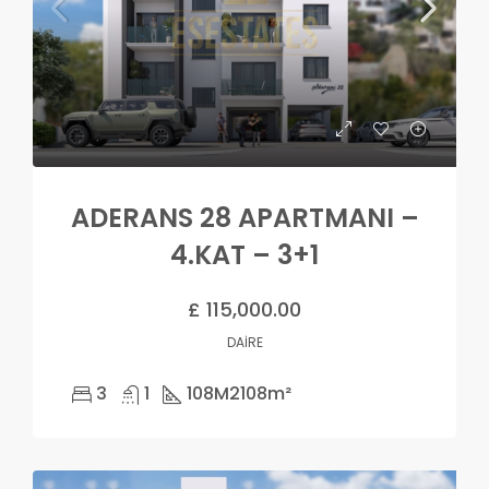
ADERANS 28 APARTMANI –
4.KAT – 3+1
£ 115,000.00
DAIRE
3
1
108M2
108m²