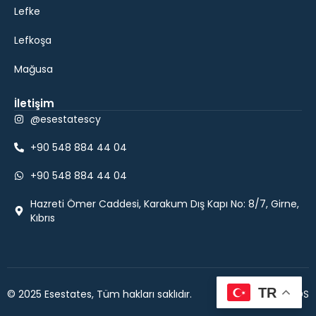
Lefke
Lefkoşa
Mağusa
İletişim
@esestatescy
+90 548 884 44 04
+90 548 884 44 04
Hazreti Ömer Caddesi, Karakum Dış Kapı No: 8/7, Girne,
Kıbrıs
TR
© 2025 Esestates, Tüm hakları saklıdır.
Powered by DDS