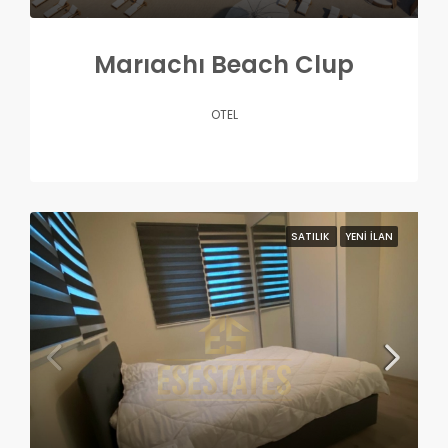
Marıachı Beach Clup
OTEL
SATILIK
YENI İLAN