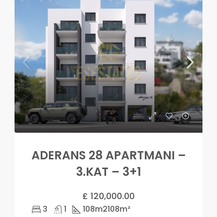
ADERANS 28 APARTMANI –
3.KAT – 3+1
£ 120,000.00
3
1
108m2
108m²