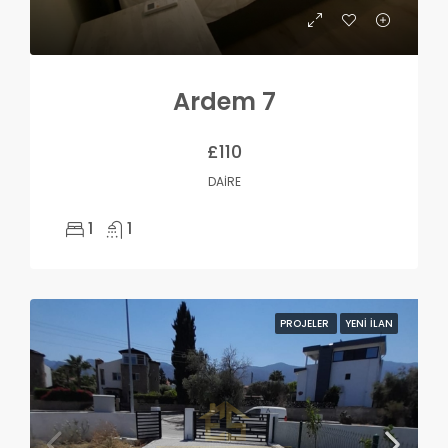
Ardem 7
£110
DAIRE
1
1
PROJELER
YENI İLAN