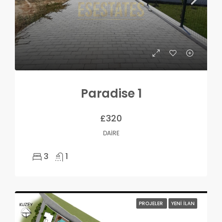
Paradise 1
£320
DAIRE
3
1
PROJELER
YENI İLAN