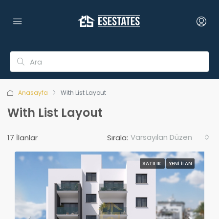
Anasayfa
With List Layout
With List Layout
Varsayılan Düzen
17 İlanlar
Sırala:
SATILIK
YENI İLAN