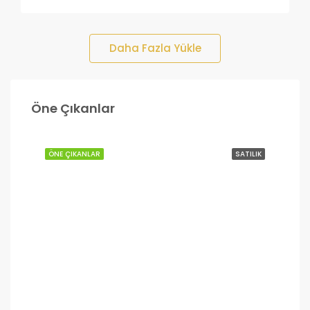
Daha Fazla Yükle
£200,000
Öne Çıkanlar
Lefkoşa
ÖNE ÇIKANLAR
SATILIK