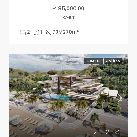
£ 85,000.00
KONUT
2
1
70M2
70m²
PROJELER
YENI İLAN