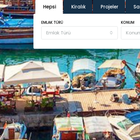
Hepsi
Kiralık
Projeler
Sat
EMLAK TÜRÜ
KONUM
Emlak Türü
Konum