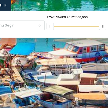
ılık
FIYAT ARALIĞI
£0
£2,500,000
u Seçin