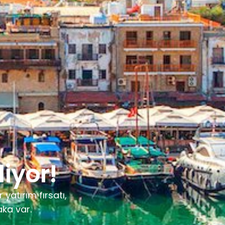
liyor!
 yatırım fırsatı,
aka var.