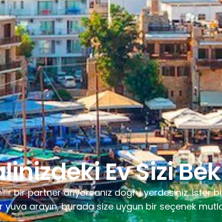
inizdeki Ev Sizi Bek
lir bir partner arıyorsanız doğru yerdesiniz. İster bir
bir yuva arayın, burada size uygun bir seçenek mutl