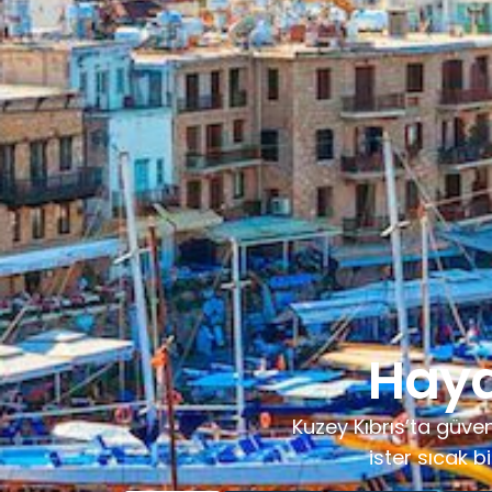
Hayal
Kuzey Kıbrıs’ta güveni
ister sıcak 