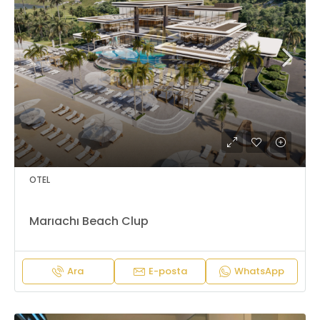
OTEL
Marıachı Beach Clup
Ara
E-posta
WhatsApp