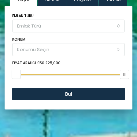
EMLAK TÜRÜ
Emlak Türü
KONUM
Konumu Seçin
FIYAT ARALIĞI
£50
£25,000
Bul