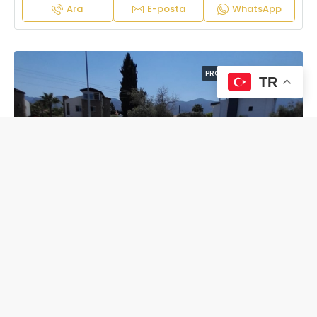
Ara
E-posta
WhatsApp
PROJELER
YENI İLAN
TR
DAIRE
£320