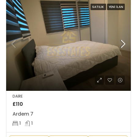
SATILIK
YENI İLAN
DAIRE
£110
Ardem 7
1
1