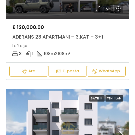
£ 120,000.00
ADERANS 28 APARTMANI – 3.KAT – 3+1
Lefkoşa
3
1
108m2
108m²
Ara
E-posta
WhatsApp
SATILIK
YENI İLAN