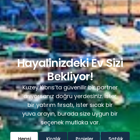
Hayalinizdeki Ev Sizi
Bekliyor!
Kuzey Kıbrıs’ta güvenilir bir partner
arıyorsanız doğru yerdesiniz. İster
bir yatırım fırsatı, ister sıcak bir
yuva arayın, burada size uygun bir
seçenek mutlaka var.
Hepsi
Kiralık
Projeler
Satılık