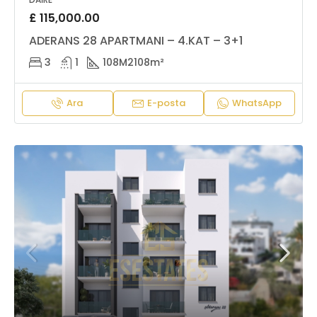
£ 115,000.00
ADERANS 28 APARTMANI – 4.KAT – 3+1
3
1
108M2
108m²
Ara
E-posta
WhatsApp