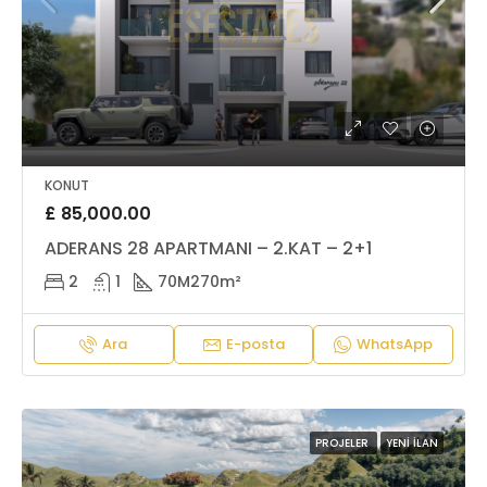
KONUT
£ 85,000.00
ADERANS 28 APARTMANI – 2.KAT – 2+1
2
1
70M2
70m²
Ara
E-posta
WhatsApp
PROJELER
YENI İLAN