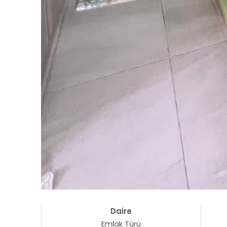
Daire
Emlak Türü