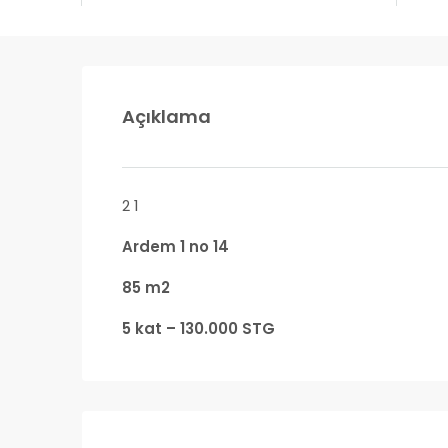
Açıklama
2 1
Ardem 1 no 14
85 m2
5 kat – 130.000 STG