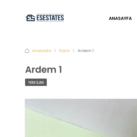
ANASAYFA
Anasayfa
Daire
Ardem 1
Ardem 1
YENI İLAN