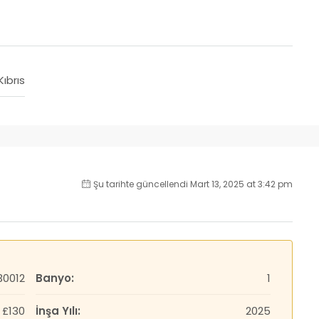
Kıbrıs
Şu tarihte güncellendi Mart 13, 2025 at 3:42 pm
30012
Banyo:
1
£130
İnşa Yılı:
2025