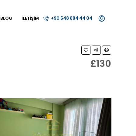
BLOG
İLETIŞIM
+90 548 884 44 04
£130