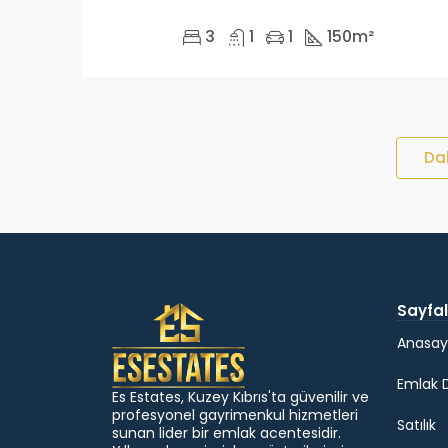
3
1
1
150
m²
Da
Sayfal
Anasay
Emlak 
Es Estates, Kuzey Kıbrıs'ta güvenilir ve
profesyonel gayrimenkul hizmetleri
Satılık
sunan lider bir emlak acentesidir.