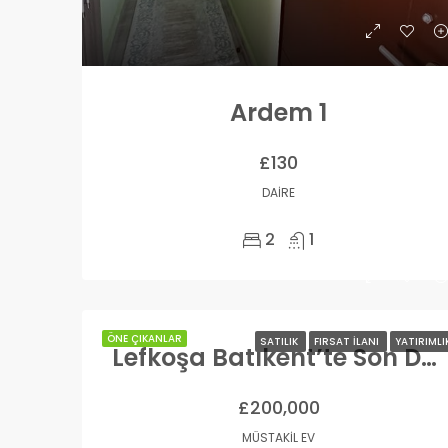
Ardem 1
£130
DAIRE
2
1
ÖNE ÇIKANLAR
SATILIK
FIRSAT İLANI
YATIRIMLI
Lefkoşa Batıkent’te Son Daire
£200,000
MÜSTAKIL EV