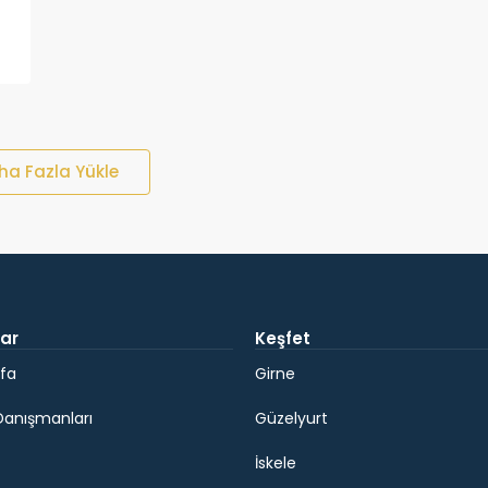
ha Fazla Yükle
ar
Keşfet
fa
Girne
Danışmanları
Güzelyurt
İskele