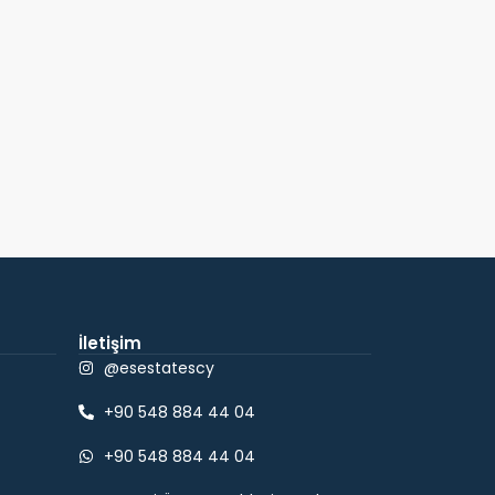
İletişim
@esestatescy
+90 548 884 44 04
+90 548 884 44 04