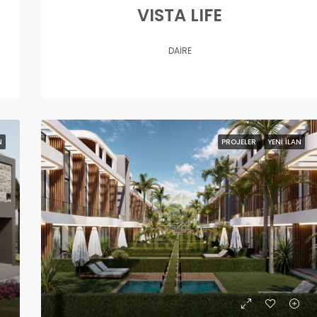
VISTA LIFE
DAIRE
N
PROJELER
YENI İLAN