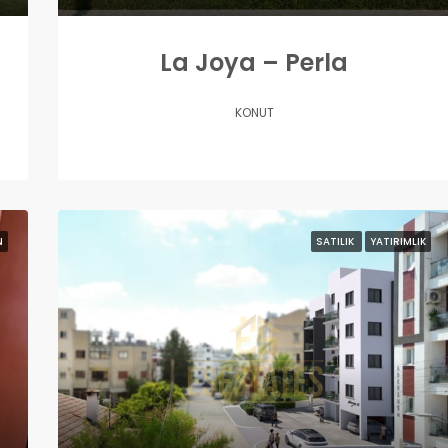
La Joya – Perla
KONUT
N
SATILIK
YATIRIMLIK