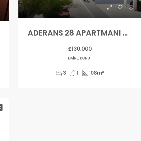
ADERANS 28 APARTMANI – 1.KAT – 3+1
£130,000
DAIRE, KONUT
3
1
108
m²
K