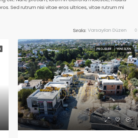
ros. Sed rutrum nisi vitae eros ultrices, vitae rutrum mi
Varsayılan Düzen
Sırala:
N
PROJELER
YENI İLAN