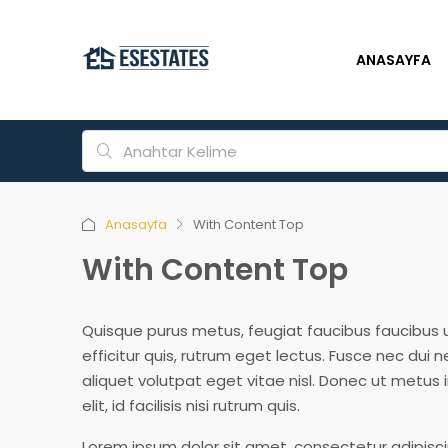
ANASAYFA
Anasayfa
With Content Top
With Content Top
Quisque purus metus, feugiat faucibus faucibus ut,
efficitur quis, rutrum eget lectus. Fusce nec du
aliquet volutpat eget vitae nisl. Donec ut metus i
elit, id facilisis nisi rutrum quis.
Lorem ipsum dolor sit amet, consectetur adipiscin