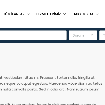
TÜM İLANLAR
HIZMETLERIMIZ
HAKKIMIZDA
Durum
T
 vestibulum vitae mi. Praesent tortor nulla, fringilla ut
i nec neque volutpat egestas. Maecenas vitae diam ac tellus
n nulla convallis porta. Sed in odio orci. Nam rutrum ipsum
g elit. Nunc pretium, lorem in eleifend molestie, mauris