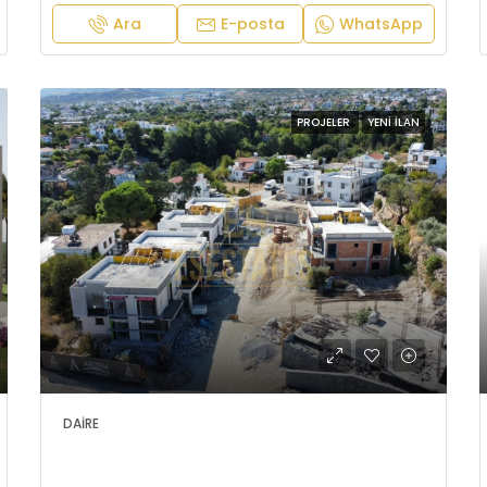
Ara
E-posta
WhatsApp
PROJELER
YENI İLAN
DAIRE