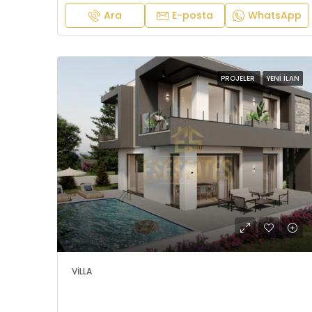
Ara
E-posta
WhatsApp
PROJELER
YENI İLAN
VILLA