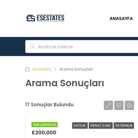
ANASAYFA
Anasayfa
Arama Sonuçları
Arama Sonuçları
17 Sonuçlar Bulundu
MÜSTAKIL EV
ÖNE ÇIKANLAR
SATILIK
FIRSAT İLANI
YATIRIMLIK
£200,000