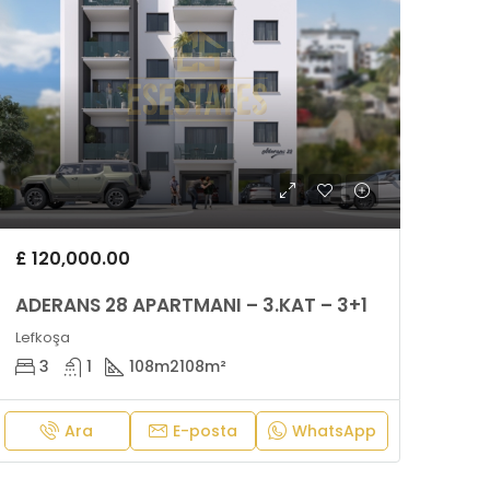
£ 120,000.00
ADERANS 28 APARTMANI – 3.KAT – 3+1
Lefkoşa
3
1
108m2
108m²
Ara
E-posta
WhatsApp