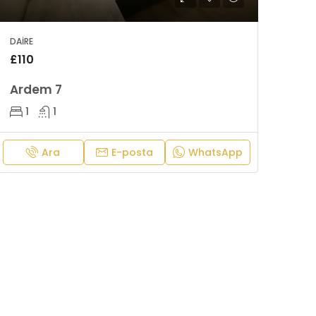
DAIRE
£110
Ardem 7
1
1
Ara
E-posta
WhatsApp