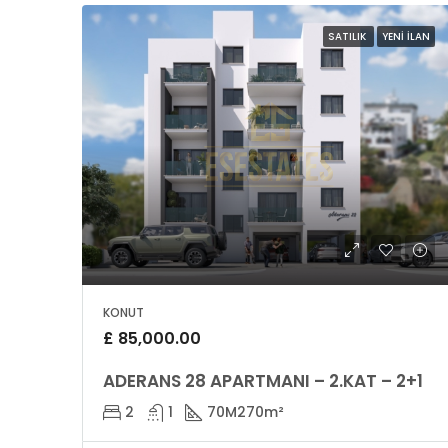
SATILIK
YENI İLAN
KONUT
£ 85,000.00
ADERANS 28 APARTMANI – 2.KAT – 2+1
2
1
70M2
70m²