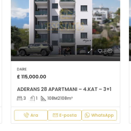
DAIRE
£ 115,000.00
ADERANS 28 APARTMANI – 4.KAT – 3+1
3
1
108M2
108m²
Ara
E-posta
WhatsApp