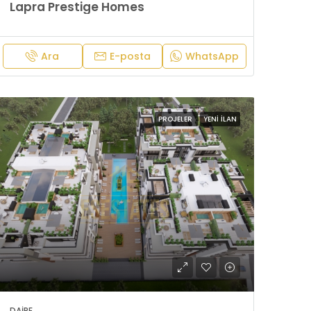
Lapra Prestige Homes
Ara
E-posta
WhatsApp
PROJELER
YENI İLAN
DAIRE