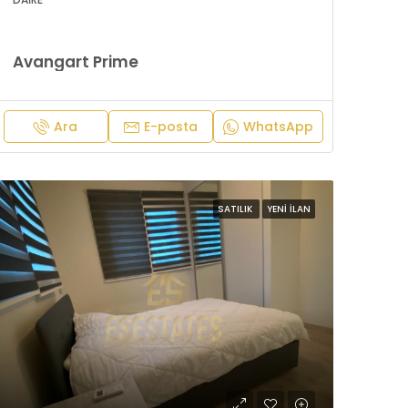
Avangart Prime
Ara
E-posta
WhatsApp
SATILIK
YENI İLAN