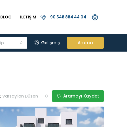
BLOG
İLETIŞIM
+90 548 884 44 04
ip
Gelişmiş
Arama
Varsayılan Düzen
Aramayı Kaydet
: