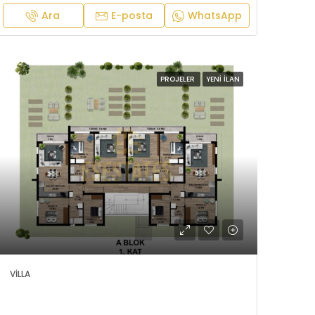
Ara
E-posta
WhatsApp
PROJELER
YENI İLAN
VILLA