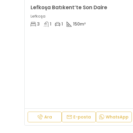
Lefkoşa Batıkent’te Son Daire
Lefkoşa
3
1
1
150
m²
Ara
E-posta
WhatsApp