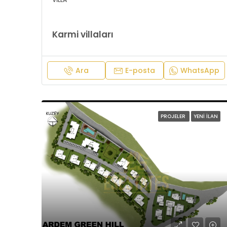
Karmi villaları
Ara
E-posta
WhatsApp
PROJELER
YENI İLAN