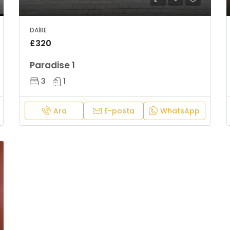
DAIRE
£320
Paradise 1
3
1
Ara
E-posta
WhatsApp