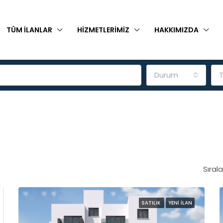
TÜM İLANLAR
HIZMETLERIMIZ
HAKKIMIZDA
Durum
T
Sırala
SATILIK
YENI İLAN