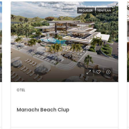
PROJELER
YENI İLAN
OTEL
Marıachı Beach Clup