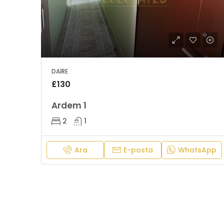
DAIRE
£130
Ardem 1
2
1
Ara
E-posta
WhatsApp