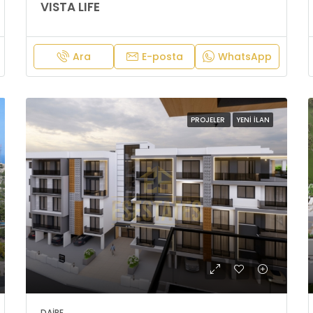
VISTA LIFE
Ara
E-posta
WhatsApp
PROJELER
YENI İLAN
DAIRE