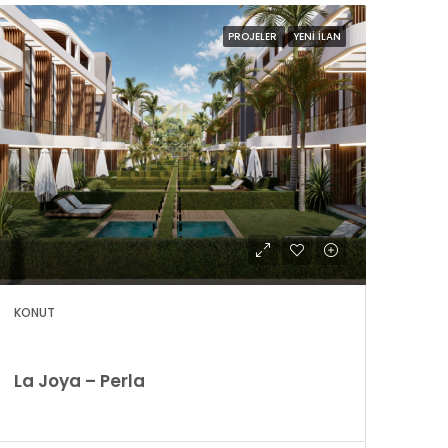
PROJELER
YENI İLAN
KONUT
La Joya – Perla